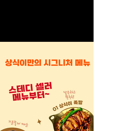
​상식이만의 시그니처 메뉴
스테디 셀러
​메뉴부터~