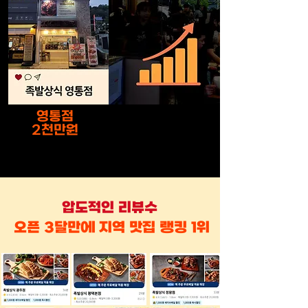
영통점
2천만원
​압도적인 리뷰수
오픈 3달만에 지역 맛집 랭킹 1위