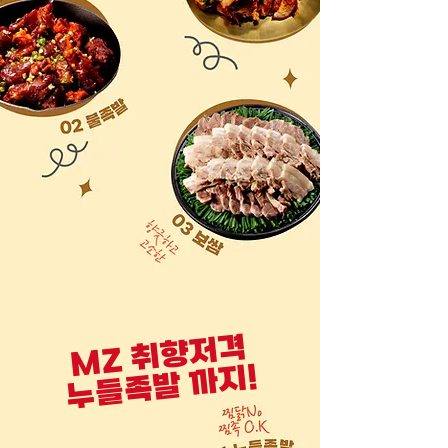
MZ 취향저격
​누들족발 까지!