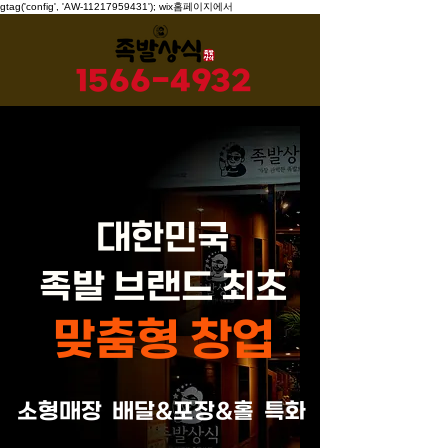
gtag('config', 'AW-11217959431'); wix홈페이지에서
1566-4932
대한민국
족발 브랜드 최초
맞춤형 창업
​소형매장 배달&포장&홀 특화