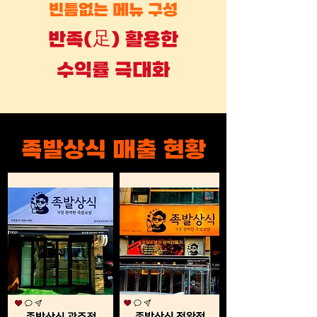
빈틈없는 메뉴
구성
반족(足) 활용한
수익률 극대화
족발상식 매출 현황